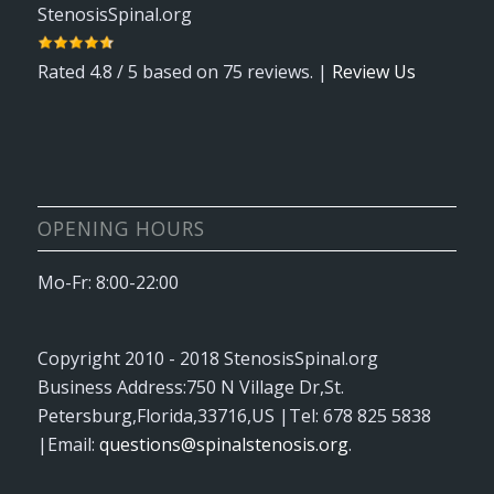
StenosisSpinal.org
Rated
4.8
/ 5 based on
75
reviews. |
Review Us
OPENING HOURS
Mo-Fr: 8:00-22:00
Copyright 2010 - 2018
StenosisSpinal.org
Business Address:
750 N Village Dr
,
St.
Petersburg
,
Florida
,
33716
,
US
|Tel:
678 825 5838
|Email:
questions@spinalstenosis.org
.