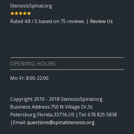
StenosisSpinal.org
Rated
4.8
/ 5 based on
75
reviews. |
Review Us
OPENING HOURS
Mo-Fr: 8:00-22:00
Copyright 2010 - 2018
StenosisSpinal.org
Business Address:
750 N Village Dr
,
St.
Petersburg
,
Florida
,
33716
,
US
|Tel:
678 825 5838
|Email:
questions@spinalstenosis.org
.